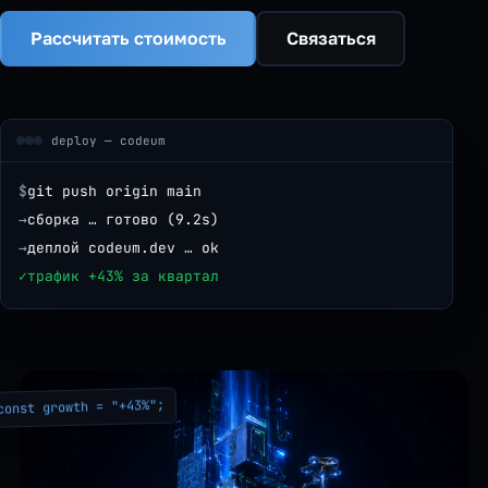
Рассчитать стоимость
Связаться
deploy — codeum
$
git push origin main
→
сборка … готово (9.2s)
→
деплой codeum.dev … ok
✓
трафик +43% за квартал
const growth = "+43%";