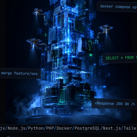
docker compose up
SELECT * FROM
merge feature/seo
<Response 200 OK />
e.js
/
Python
/
PHP
/
Docker
/
PostgreSQL
/
Next.js
/
Tailwind
/
Ty