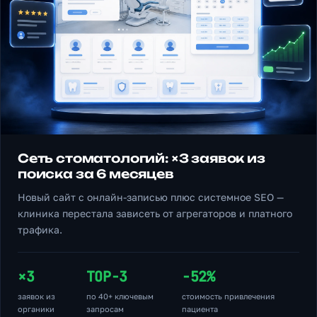
Сеть стоматологий: ×3 заявок из
поиска за 6 месяцев
Новый сайт с онлайн-записью плюс системное SEO —
клиника перестала зависеть от агрегаторов и платного
трафика.
×3
TOP-3
−52%
заявок из
по 40+ ключевым
стоимость привлечения
органики
запросам
пациента